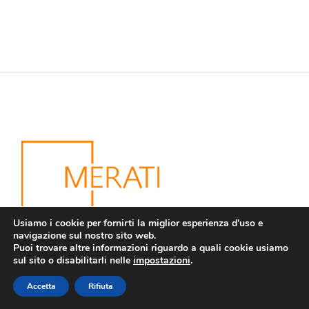
Usiamo i cookie per fornirti la miglior esperienza d'uso e
navigazione sul nostro sito web.
Puoi trovare altre informazioni riguardo a quali cookie usiamo
Dagli anni ‘50 il marchio Merati è presente nel settore
sul sito o disabilitarli nelle
impostazioni
.
dell’arredamento per la casa. All’inizio degli anni ‘80,
con l’evolversi dei costumi e delle abitudini, legati
Accetta
Rifiuta
all’ambiente bagno, l’azienda si specializza nella