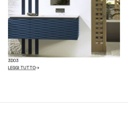
3D03
GR
LEGGI TUTTO
LE