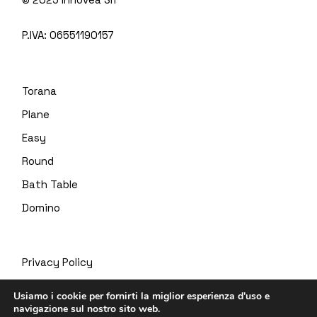
P.IVA:
06551190157
Torana
Plane
Easy
Round
Bath Table
Domino
Privacy Policy
Usiamo i cookie per fornirti la miglior esperienza d'uso e
CookiePolicy
navigazione sul nostro sito web.