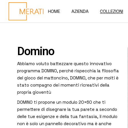
HOME
AZIENDA
COLLEZIONI
TORANA
PLANE
Domino
EASY
Abbiamo voluto battezzare questo innovativo
ROUND
programma DOMINO, perché rispecchia la filosofia
del gioco del mattoncino, DOMINO, che per molti è
BATH TABLE
stato compagno dei momenti ricreativi della
DOMINO
propria gioventù
DOMINO ti propone un modulo 20×60 che ti
LAVANDERIA
permettere di disegnare la tua parete a secondo
delle tue esigenze e della tua fantasia, il modulo
non è solo un pannello decorativo ma è anche