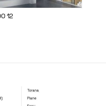
O 12
Torana
I)
Plane
Easy